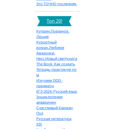
Это ТОЧНО последняя.
Топ 20!
Куприн.Поединок.
Люция
Курортный
роман.Любиме
Амазонки.
Несс.Новый свет(книга
The Book. Как создать
Тетрадь-практикум по
м
Изучаем DDD -
предметн
ЕГЭ 2024. Русский язык
Энциклопедия
аквариумн
Счастливый Карман,
Пол
Русская литература
XIX