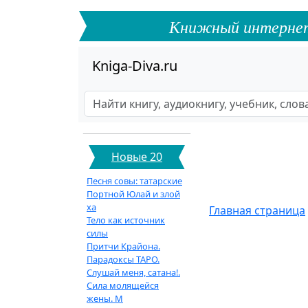
Книжный интернет-ф
Kniga-Diva.ru
Новые 20
Песня совы: татарские
Портной Юлай и злой
ха
Главная страница
Тело как источник
силы
Притчи Крайона.
Парадоксы ТАРО.
Слушай меня, сатана!.
Сила молящейся
жены. М