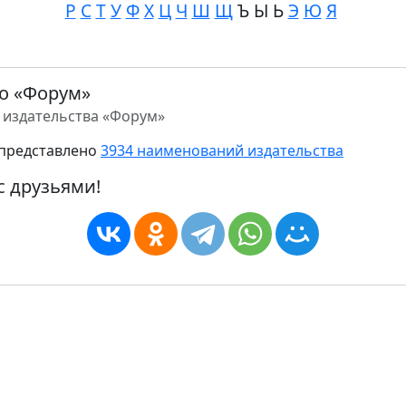
Р
С
Т
У
Ф
Х
Ц
Ч
Ш
Щ
Ъ Ы Ь
Э
Ю
Я
о «Форум»
 издательства «Форум»
представлено
3934 наименований издательства
с друзьями!