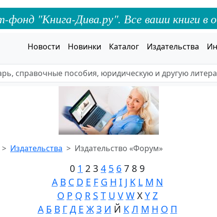
онд "Книга-Дива.ру". Все ваши книги в о
Новости
Новинки
Каталог
Издательства
Ин
Издательства
Издательство «Форум»
0
1
2 3
4
5
6
7 8 9
A
B
C
D
E
F
G
H
I
J
K
L
M
N
O
P
Q
R
S
T
U
V
W
X
Y
Z
А
Б
В
Г
Д
Е
Ж
З
И
Й
К
Л
М
Н
О
П