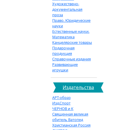
Художествено-
документальная
проза
Право. Юридические
науки
Естественные науки.
Математика
Канцелярские товары
Подарочная
продукция
Справочные издания
Развивающие
игрушки
Издательства
АРТ-образ
Изд.Спорт
ЧЕРНОВ и К
Священная великая
обитель Ватопед
Христианская Россия