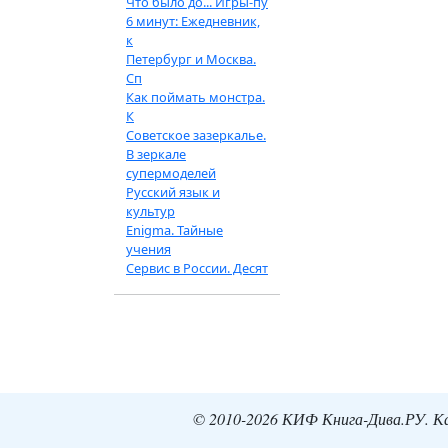
Что было до... Игры-пу
6 минут: Ежедневник,
к
Петербург и Москва.
Сп
Как поймать монстра.
К
Советское зазеркалье.
В зеркале
супермоделей
Русский язык и
культур
Enigma. Тайные
учения
Сервис в России. Десят
© 2010-2026 КИФ Книга-Дива.РУ. Кат