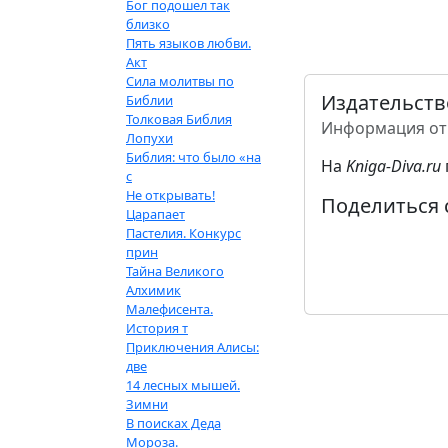
Бог подошел так
близко
Пять языков любви.
Акт
Сила молитвы по
Издательств
Библии
Толковая Библия
Информация от
Лопухи
Библия: что было «на
На
Kniga-Diva.ru
с
Не открывать!
Поделиться 
Царапает
Пастелия. Конкурс
прин
Тайна Великого
Алхимик
Малефисента.
История т
Приключения Алисы:
две
14 лесных мышей.
Зимни
В поисках Деда
Мороза.