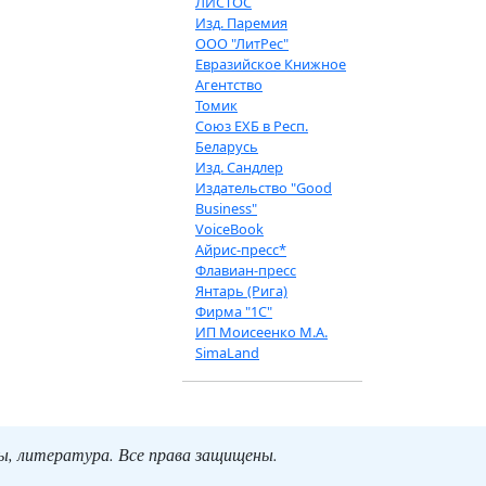
ЛИСТОС
Изд. Паремия
ООО "ЛитРес"
Евразийское Книжное
Агентство
Томик
Союз ЕХБ в Респ.
Беларусь
Изд. Сандлер
Издательство "Good
Business"
VoiceBook
Айрис-пресс*
Флавиан-пресс
Янтарь (Рига)
Фирма "1С"
ИП Моисеенко М.А.
SimaLand
ты, литература. Все права защищены.