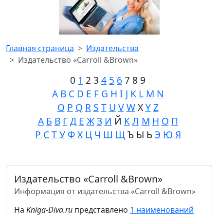
Главная страница
Издательства
Издательство «Carroll &Brown»
0
1
2 3
4
5
6
7 8 9
A
B
C
D
E
F
G
H
I
J
K
L
M
N
O
P
Q
R
S
T
U
V
W
X
Y
Z
А
Б
В
Г
Д
Е
Ж
З
И
Й
К
Л
М
Н
О
П
Р
С
Т
У
Ф
Х
Ц
Ч
Ш
Щ
Ъ Ы Ь
Э
Ю
Я
Издательство «Carroll &Brown»
Информация от издательства «Carroll &Brown»
На
Kniga-Diva.ru
представлено
1 наименований