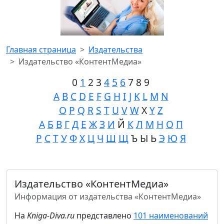
Главная страница
Издательства
Издательство «КонтентМедиа»
0
1
2 3
4
5
6
7 8 9
A
B
C
D
E
F
G
H
I
J
K
L
M
N
O
P
Q
R
S
T
U
V
W
X
Y
Z
А
Б
В
Г
Д
Е
Ж
З
И
Й
К
Л
М
Н
О
П
Р
С
Т
У
Ф
Х
Ц
Ч
Ш
Щ
Ъ Ы Ь
Э
Ю
Я
Издательство «КонтентМедиа»
Информация от издательства «КонтентМедиа»
На
Kniga-Diva.ru
представлено
101 наименований