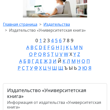
Главная страница
Издательства
Издательство «Университетская книга»
0
1
2 3
4
5
6
7 8 9
A
B
C
D
E
F
G
H
I
J
K
L
M
N
O
P
Q
R
S
T
U
V
W
X
Y
Z
А
Б
В
Г
Д
Е
Ж
З
И
Й
К
Л
М
Н
О
П
Р
С
Т
У
Ф
Х
Ц
Ч
Ш
Щ
Ъ Ы Ь
Э
Ю
Я
Издательство «Университетская
книга»
Информация от издательства «Университетская
книга»