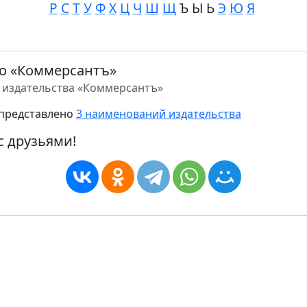
Р
С
Т
У
Ф
Х
Ц
Ч
Ш
Щ
Ъ Ы Ь
Э
Ю
Я
о «Коммерсантъ»
 издательства «Коммерсантъ»
представлено
3 наименований издательства
с друзьями!