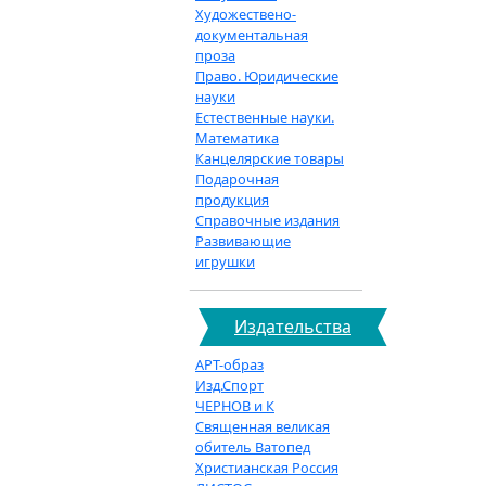
Художествено-
документальная
проза
Право. Юридические
науки
Естественные науки.
Математика
Канцелярские товары
Подарочная
продукция
Справочные издания
Развивающие
игрушки
Издательства
АРТ-образ
Изд.Спорт
ЧЕРНОВ и К
Священная великая
обитель Ватопед
Христианская Россия