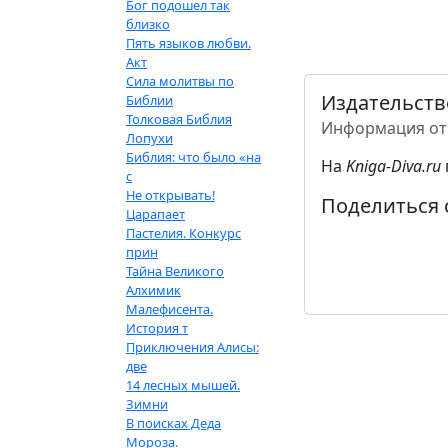
Бог подошел так
близко
Пять языков любви.
Акт
Сила молитвы по
Издательств
Библии
Толковая Библия
Информация от
Лопухи
Библия: что было «на
На
Kniga-Diva.ru
с
Не открывать!
Поделиться 
Царапает
Пастелия. Конкурс
прин
Тайна Великого
Алхимик
Малефисента.
История т
Приключения Алисы:
две
14 лесных мышей.
Зимни
В поисках Деда
Мороза.