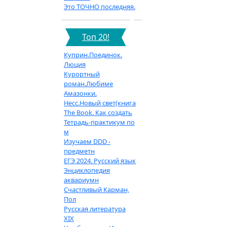
Это ТОЧНО последняя.
Топ 20!
Куприн.Поединок.
Люция
Курортный
роман.Любиме
Амазонки.
Несс.Новый свет(книга
The Book. Как создать
Тетрадь-практикум по
м
Изучаем DDD -
предметн
ЕГЭ 2024. Русский язык
Энциклопедия
аквариумн
Счастливый Карман,
Пол
Русская литература
XIX