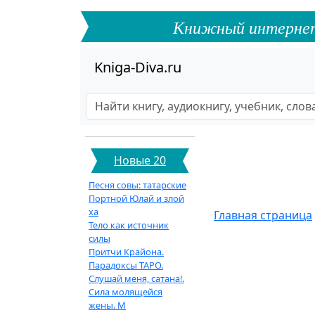
Книжный интернет-ф
Kniga-Diva.ru
Новые 20
Песня совы: татарские
Портной Юлай и злой
ха
Главная страница
Тело как источник
силы
Притчи Крайона.
Парадоксы ТАРО.
Слушай меня, сатана!.
Сила молящейся
жены. М