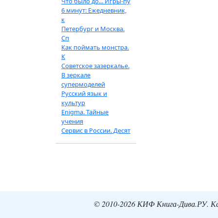
Что было до... Игры-пу
6 минут: Ежедневник,
к
Петербург и Москва.
Сп
Как поймать монстра.
К
Советское зазеркалье.
В зеркале
супермоделей
Русский язык и
культур
Enigma. Тайные
учения
Сервис в России. Десят
© 2010-2026 КИФ Книга-Дива.РУ. Кат