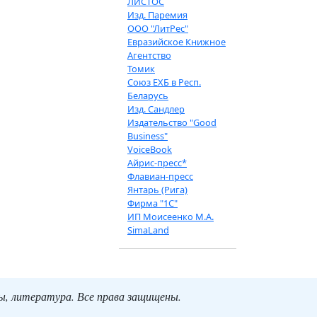
ЛИСТОС
Изд. Паремия
ООО "ЛитРес"
Евразийское Книжное
Агентство
Томик
Союз ЕХБ в Респ.
Беларусь
Изд. Сандлер
Издательство "Good
Business"
VoiceBook
Айрис-пресс*
Флавиан-пресс
Янтарь (Рига)
Фирма "1С"
ИП Моисеенко М.А.
SimaLand
ты, литература. Все права защищены.