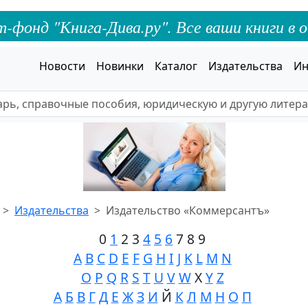
онд "Книга-Дива.ру". Все ваши книги в о
Новости
Новинки
Каталог
Издательства
Ин
Издательства
Издательство «Коммерсантъ»
0
1
2 3
4
5
6
7 8 9
A
B
C
D
E
F
G
H
I
J
K
L
M
N
O
P
Q
R
S
T
U
V
W
X
Y
Z
А
Б
В
Г
Д
Е
Ж
З
И
Й
К
Л
М
Н
О
П