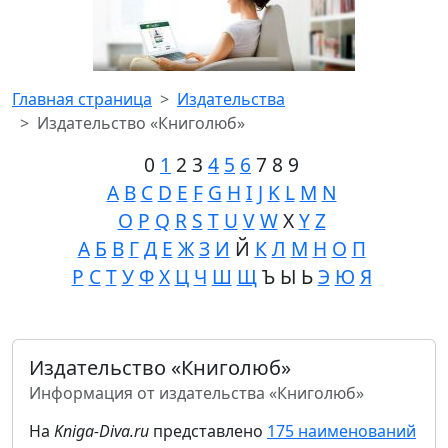
Главная страница
Издательства
Издательство «Книголюб»
0
1
2 3
4
5
6
7 8 9
A
B
C
D
E
F
G
H
I
J
K
L
M
N
O
P
Q
R
S
T
U
V
W
X
Y
Z
А
Б
В
Г
Д
Е
Ж
З
И
Й
К
Л
М
Н
О
П
Р
С
Т
У
Ф
Х
Ц
Ч
Ш
Щ
Ъ Ы Ь
Э
Ю
Я
Издательство «Книголюб»
Информация от издательства «Книголюб»
На
Kniga-Diva.ru
представлено
175 наименований