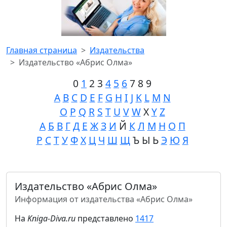
Главная страница
Издательства
Издательство «Абрис Олма»
0
1
2 3
4
5
6
7 8 9
A
B
C
D
E
F
G
H
I
J
K
L
M
N
O
P
Q
R
S
T
U
V
W
X
Y
Z
А
Б
В
Г
Д
Е
Ж
З
И
Й
К
Л
М
Н
О
П
Р
С
Т
У
Ф
Х
Ц
Ч
Ш
Щ
Ъ Ы Ь
Э
Ю
Я
Издательство «Абрис Олма»
Информация от издательства «Абрис Олма»
На
Kniga-Diva.ru
представлено
1417