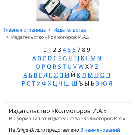
Главная страница
Издательства
Издательство «Колмогоров И.А.»
0
1
2 3
4
5
6
7 8 9
A
B
C
D
E
F
G
H
I
J
K
L
M
N
O
P
Q
R
S
T
U
V
W
X
Y
Z
А
Б
В
Г
Д
Е
Ж
З
И
Й
К
Л
М
Н
О
П
Р
С
Т
У
Ф
Х
Ц
Ч
Ш
Щ
Ъ Ы Ь
Э
Ю
Я
Издательство «Колмогоров И.А.»
Информация от издательства «Колмогоров И.А.»
На
Kniga-Diva.ru
представлено
3 наименований