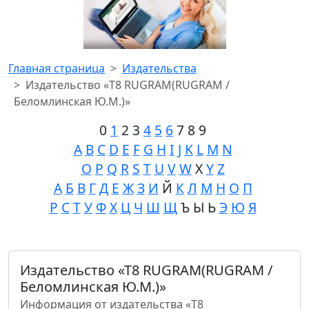
Главная страница
Издательства
Издательство «Т8 RUGRAM(RUGRAM /
Беломлинская Ю.М.)»
0
1
2 3
4
5
6
7 8 9
A
B
C
D
E
F
G
H
I
J
K
L
M
N
O
P
Q
R
S
T
U
V
W
X
Y
Z
А
Б
В
Г
Д
Е
Ж
З
И
Й
К
Л
М
Н
О
П
Р
С
Т
У
Ф
Х
Ц
Ч
Ш
Щ
Ъ Ы Ь
Э
Ю
Я
Издательство «Т8 RUGRAM(RUGRAM /
Беломлинская Ю.М.)»
Информация от издательства «Т8