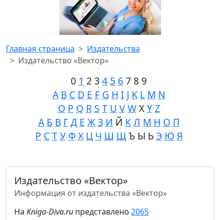
Главная страница
Издательства
Издательство «Вектор»
0
1
2 3
4
5
6
7 8 9
A
B
C
D
E
F
G
H
I
J
K
L
M
N
O
P
Q
R
S
T
U
V
W
X
Y
Z
А
Б
В
Г
Д
Е
Ж
З
И
Й
К
Л
М
Н
О
П
Р
С
Т
У
Ф
Х
Ц
Ч
Ш
Щ
Ъ Ы Ь
Э
Ю
Я
Издательство «Вектор»
Информация от издательства «Вектор»
На
Kniga-Diva.ru
представлено
2065