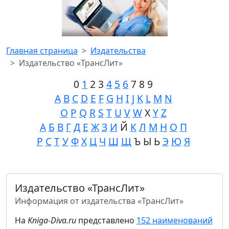
Главная страница
Издательства
Издательство «ТрансЛит»
0
1
2 3
4
5
6
7 8 9
A
B
C
D
E
F
G
H
I
J
K
L
M
N
O
P
Q
R
S
T
U
V
W
X
Y
Z
А
Б
В
Г
Д
Е
Ж
З
И
Й
К
Л
М
Н
О
П
Р
С
Т
У
Ф
Х
Ц
Ч
Ш
Щ
Ъ Ы Ь
Э
Ю
Я
Издательство «ТрансЛит»
Информация от издательства «ТрансЛит»
На
Kniga-Diva.ru
представлено
152 наименований